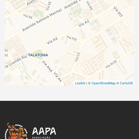
Leaflet
| ©
OpenStreetMap
©
CartoDB