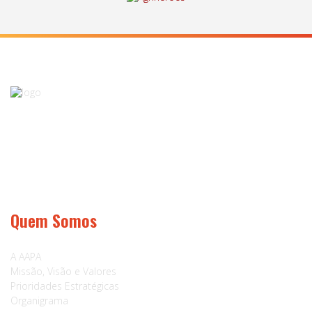
A AAPA é uma Associação de âmbito nacional e abrange pessoas singulares e
colectivas, associações regionais, cooperativas e todas as outras formas de
organização.
Quem Somos
A AAPA
Missão, Visão e Valores
Prioridades Estratégicas
Organigrama